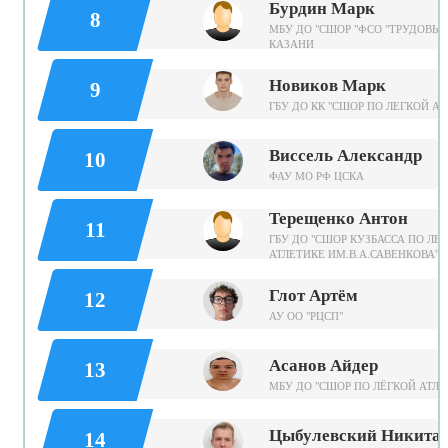
Бурдин Марк
8
МБУ ДО "СШОР "ФСО "ТРУДОВЫЕ 
КАЗАНИ
Новиков Марк
9
ГБУ ДО КК "СШОР ПО ЛЕГКОЙ АТ
Виссель Александр
10
ФАУ МО РФ ЦСКА
Терещенко Антон
11
ГБУ ДО "СШОР КУЗБАССА ПО ЛЕ
АТЛЕТИКЕ ИМ.В.А.САВЕНКОВА"
Глот Артём
12
АУ ОО "РЦСП"
Асанов Айдер
13
МБУ ДО "СШОР ПО ЛЁГКОЙ АТЛЕ
Цыбулевский Никита
14