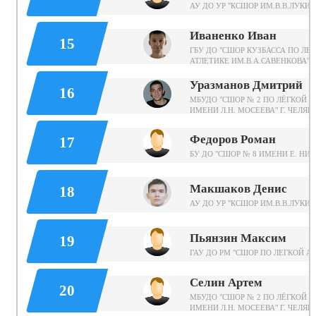
АУ ДО УР "КСШОР ИМ.В.В.ЛУКИН
Иваненко Иван
15
ГБУ ДО "СШОР КУЗБАССА ПО ЛЕ
АТЛЕТИКЕ ИМ.В.А.САВЕНКОВА"
Уразманов Дмитрий
16
МБУДО "СШОР № 2 ПО ЛЁГКОЙ А
ИМЕНИ Л.Н. МОСЕЕВА" Г. ЧЕЛЯ
Федоров Роман
17
БУ ДО "СШОР № 8 ИМЕНИ Е. НИ
Макшаков Денис
18
АУ ДО УР "КСШОР ИМ.В.В.ЛУКИН
Пьянзин Максим
19
ГАУ ДО РМ "СШОР ПО ЛЕГКОЙ А
Селин Артем
20
МБУДО "СШОР № 2 ПО ЛЁГКОЙ А
ИМЕНИ Л.Н. МОСЕЕВА" Г. ЧЕЛЯ