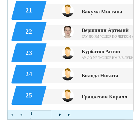
21
Вакума Мисгана
Вершинин Артемий
22
ГАУ ДО РМ "СШОР ПО ЛЕГКОЙ А
Курбатов Антон
23
АУ ДО УР "КСШОР ИМ.В.В.ЛУКИН
24
Коляда Никита
25
Грицкевич Кирилл