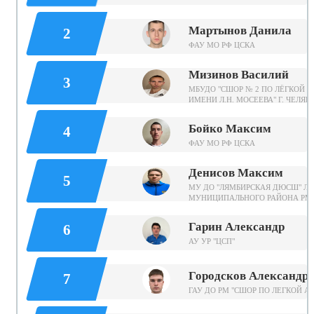
Мартынов Данила
2
ФАУ МО РФ ЦСКА
Мизинов Василий
3
МБУДО "СШОР № 2 ПО ЛЁГКОЙ А
ИМЕНИ Л.Н. МОСЕЕВА" Г. ЧЕЛЯ
Бойко Максим
4
ФАУ МО РФ ЦСКА
Денисов Максим
5
МУ ДО "ЛЯМБИРСКАЯ ДЮСШ" Л
МУНИЦИПАЛЬНОГО РАЙОНА РМ
Гарин Александр
6
АУ УР "ЦСП"
Городсков Александр
7
ГАУ ДО РМ "СШОР ПО ЛЕГКОЙ А