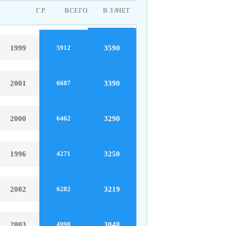
Г.Р.
ВСЕГО
В ЗАЧЕТ
1999
3590
5912
2001
3390
6687
2000
3290
6462
1996
3250
4271
2002
3219
6282
2003
3048
4998