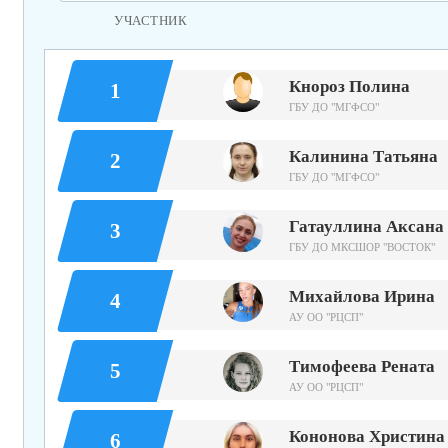
УЧАСТНИК
Кнороз Полина
1
ГБУ ДО "МГФСО"
Калинина Татьяна
2
ГБУ ДО "МГФСО"
Гатауллина Аксана
3
ГБУ ДО МКСШОР "ВОСТОК"
Михайлова Ирина
4
АУ ОО "РЦСП"
Тимофеева Рената
5
АУ ОО "РЦСП"
Кононова Христина
6