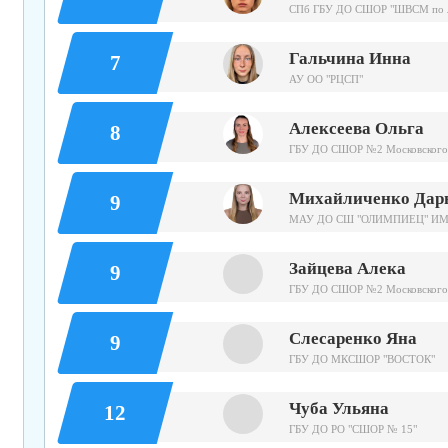
СПб ГБУ ДО СШОР "ШВСМ по ле
Гальчина Инна
7
АУ ОО "РЦСП"
Алексеева Ольга
8
ГБУ ДО СШОР №2 Московского
Михайличенко Дар
9
МАУ ДО СШ "ОЛИМПИЕЦ" И
Зайцева Алека
9
ГБУ ДО СШОР №2 Московского
Слесаренко Яна
9
ГБУ ДО МКСШОР "ВОСТОК"
Чуба Ульяна
12
ГБУ ДО РО "СШОР № 15"