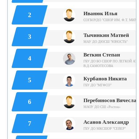
Иванюк Илья
2
СОГБОУДО "СШОР ИМ. Ф.Т. МИХ
Тычинкин Матвей
3
МАУ ДО ДЮСШ "ЮНОСТЬ"
Веткин Степан
4
ГБУ ДО БО СШОР ПО ЛЕГКОЙ АТ
В.Д.САМОТЕСОВА
Курбанов Никита
5
ГБУ ДО "МГФСО"
Перебиносов Вячесла
6
МАОУ ДО СШ «Росток»
Асанов Александр
7
ГБУ ДО МКСШОР "СЕВЕР"