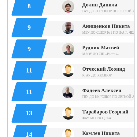
Долин Данила
8
ГАУ ДО ЛО "СШОР ПО ЛЕГКОЙ А
Анищенков Никита
9
МБУ ДО СШОР №1 ПО Л/А Г. ЧЕ
Рудник Матвей
9
МАОУ ДО СШ «Росток»
Отческий Леонид
11
КГАУ ДО ХКСШОР
Фадеев Алексей
11
ГБУ ДО КК "СШОР ПО ЛЕГКОЙ АТ
Тарабаров Георгий
13
ФАУ МО РФ ЦСКА
Комлев Никита
14