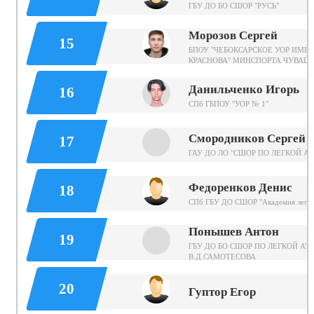
ГБУ ДО БО СШОР "РУСЬ"
Морозов Сергей
15
БПОУ "ЧЕБОКСАРСКОЕ УОР ИМЕН
КРАСНОВА" МИНСПОРТА ЧУВАШ
Данильченко Игорь
16
СПб ГБПОУ "УОР № 1"
Смородников Сергей
17
ГАУ ДО ЛО "СШОР ПО ЛЕГКОЙ А
Федоренков Денис
18
СПб ГБУ ДО СШОР "Академия легко
Понышев Антон
19
ГБУ ДО БО СШОР ПО ЛЕГКОЙ АТ
В.Д.САМОТЕСОВА
20
Гуптор Егор