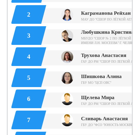
Каграманова Рейхан
2
МАУ ДО "СШОР ПО ЛЁГКОЙ АТЛЕ
Любушкина Кристина
3
МБУДО "СШОР № 2 ПО ЛЁГКОЙ А
ИМЕНИ Л.Н. МОСЕЕВА" Г. ЧЕЛЯ
Трухова Анастасия
4
ГАУ ДО РМ "СШОР ПО ЛЕГКОЙ А
Шишкова Алина
5
ГБУ МО "ЦСП ОВС"
Щелева Мира
6
ГАУ ДО РМ "СШОР ПО ЛЕГКОЙ А
Сливарь Анастасия
7
ГБУ ДО "ФСО "ЮНОСТЬ МОСКВЫ