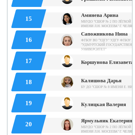
Аминева Арина
15
МБУДО "СШОР № 2 ПО ЛЁГКОЙ А
ИМЕНИ Л.Н. МОСЕЕВА" Г. ЧЕЛЯ
Сапожникова Нина
16
ФГБОУ ВО "УДГУ" УДГУ ФГБОУ В
"УДМУРТСКИЙ ГОСУДАРСТВЕН
УНИВЕРСИТЕТ"
17
Коршунова Елизавета
Калишова Дарья
18
БУ ДО "СШОР № 8 ИМЕНИ Е. НИ
19
Кулицкая Валерия
Ярмульник Екатерина
20
МБУДО "СШОР № 2 ПО ЛЁГКОЙ А
ИМЕНИ Л.Н. МОСЕЕВА" Г. ЧЕЛЯ