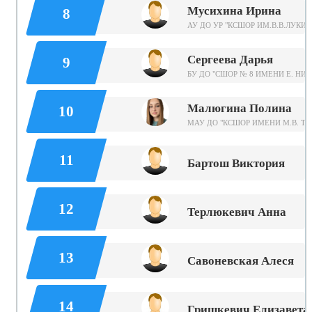
Мусихина Ирина
8
АУ ДО УР "КСШОР ИМ.В.В.ЛУКИН
Сергеева Дарья
9
БУ ДО "СШОР № 8 ИМЕНИ Е. НИ
Малюгина Полина
10
МАУ ДО "КСШОР ИМЕНИ М.В. Т
11
Бартош Виктория
12
Терлюкевич Анна
13
Савоневская Алеся
14
Гришкевич Елизавета