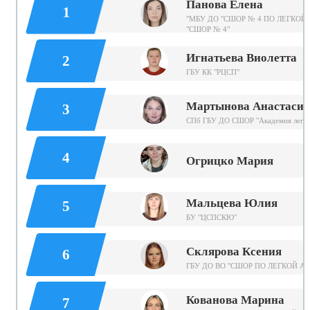
Панова Елена
1
"МБУ ДО "СШОР № 4 ПО ЛЕГКОЙ 
"СШОР № 4"
Игнатьева Виолетта
2
ГБУ КК "РЦСП"
Мартынова Анастасия
3
СПб ГБУ ДО СШОР "Академия легко
4
Огрицко Мария
Мальцева Юлия
5
БУ "ЦСПСКЮ"
Склярова Ксения
6
ГБУ ДО ВО "СШОР ПО ЛЕГКОЙ А
Кованова Марина
7